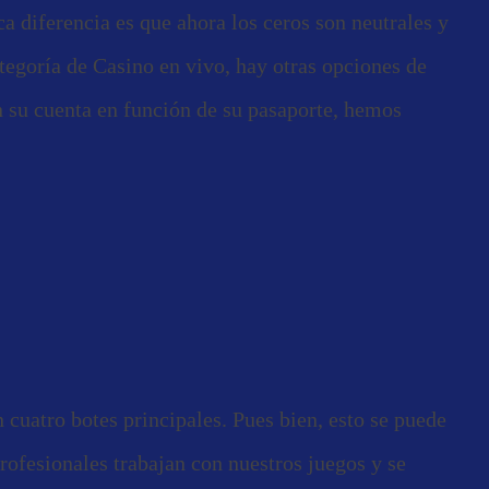
a diferencia es que ahora los ceros son neutrales y
categoría de Casino en vivo, hay otras opciones de
n su cuenta en función de su pasaporte, hemos
 cuatro botes principales. Pues bien, esto se puede
rofesionales trabajan con nuestros juegos y se