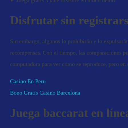
Juega gratis a jade treasure en modo demo
Disfrutar sin registrars
Sin embargo, algunos lo prohibirán y lo expulsará
recompensas. Con el tiempo, las comparaciones pue
computadora para ver cómo se reproduce, pero en c
Casino En Peru
Bono Gratis Casino Barcelona
Juega baccarat en línea