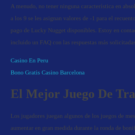
A menudo, no tener ninguna característica en absol
a los 9 se les asignan valores de -1 para el recuent
pago de Lucky Nugget disponibles. Estoy en contac
incluido un FAQ con las respuestas más solicitadas
Casino En Peru
Bono Gratis Casino Barcelona
El Mejor Juego De Tr
Los jugadores juegan algunos de los juegos de mesa
aumentar en gran medida durante la ronda de bonifi