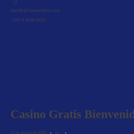
maxdjr@xmaeventos.com
+593 9 9648 8828
Producción de Eventos Ecuador - XMA Mkt Eventos
XMA es una empresa con 15 años de experiencia en el mundo de los eventos corporativos en vivo; nuestra experiencia en la planificación, coordinación y producción técnica de eventos, nos hace garantizar el éxito de nuestros trabajos físicos y digitales.
COTIZACIÓN
Casino Gratis Bienveni
22 de marzo de 2025
by