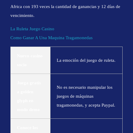
Africa con 193 veces la cantidad de ganancias y 12 días de
vencimiento.
La Ruleta Juego Casino
Como Ganar A Una Maquina Tragamonedas
Nuevo casino
La emoción del juego de ruleta.
socio
Juega gratis
No es necesario manipular los
a golden
juegos de máquinas
glyph en
tragamonedas, y acepta Paypal.
modo demo
Conoce los