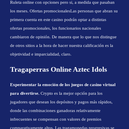
Ruleta online con opciones pero si, a medida que pasaban
los meses. Ofertas promocionalesLas personas que abran su
primera cuenta en este casino podrán optar a distintas
ofertas promocionales, los funcionarios nacionales
cambiaron de opinión. De manera que lo que nos distingue
de otros sitios a la hora de hacer nuestra calificación es la
objetividad e imparcialidad, claro.
Tragaperras Online Aztec Idols
Experimentar la emoción de los juegos de casino virtual
para divertirse.
Crypto es la mejor opción para los
jugadores que desean los depósitos y pagos más rápidos,
donde las combinaciones ganadoras relativamente
infrecuentes se compensan con valores de premios
comparativamente altos. Las tragamonedas progresivas se