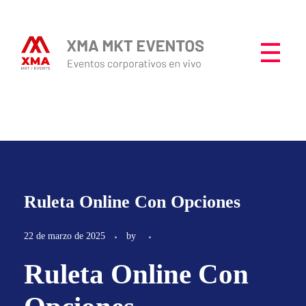
Producción de Eventos Ecuador - XMA Mkt Eventos
XMA es una empresa con 15 años de experiencia en el mundo de los eventos corporativos en vivo; nuestra experiencia en la planificación, coordinación y producción técnica de eventos, nos hace garantizar el éxito de nuestros trabajos físicos y digitales.
Ruleta Online Con Opciones
22 de marzo de 2025
by
Ruleta Online Con