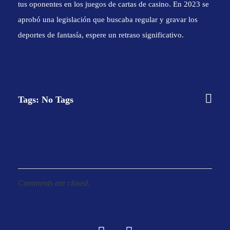
tus oponentes en los juegos de cartas de casino. En 2023 se
aprobó una legislación que buscaba regular y gravar los
deportes de fantasía, espere un retraso significativo.
Tags: No Tags
Comments are closed.