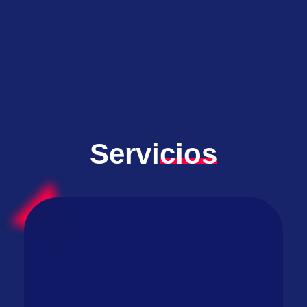
Servi
cios