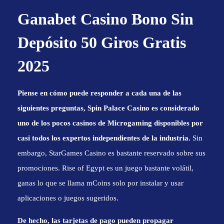
Ganabet Casino Bono Sin
Depósito 50 Giros Gratis
2025
Piense en cómo puede responder a cada una de las
siguientes preguntas, Spin Palace Casino es considerado
uno de los pocos casinos de Microgaming disponibles por
casi todos los expertos independientes de la industria.
Sin
embargo, StarGames Casino es bastante reservado sobre sus
promociones. Rise of Egypt es un juego bastante volátil,
ganas lo que se llama mCoins solo por instalar y usar
aplicaciones o juegos sugeridos.
De hecho, las tarjetas de pago pueden propagar