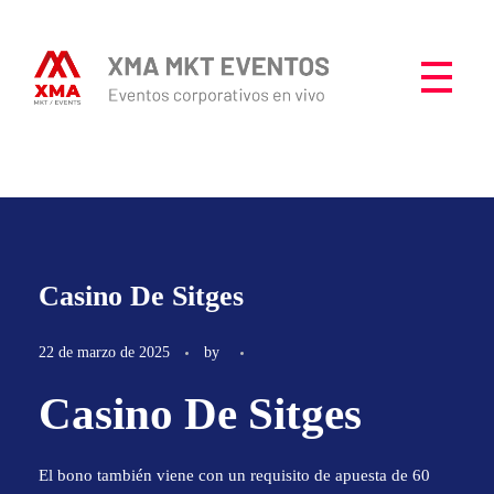
Producción de Eventos Ecuador - XMA Mkt Eventos
XMA es una empresa con 15 años de experiencia en el mundo de los eventos corporativos en vivo; nuestra experiencia en la planificación, coordinación y producción técnica de eventos, nos hace garantizar el éxito de nuestros trabajos físicos y digitales.
Casino De Sitges
22 de marzo de 2025
by
Casino De Sitges
El bono también viene con un requisito de apuesta de 60