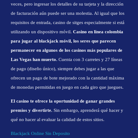
veces, pero ingresar los detalles de su tarjeta y la dirección
de facturación aún puede ser una molestia. Al igual que los
requisitos de entrada, casino de sitges especialmente si está
utilizando un dispositivo móvil.
Casino en linea colombia
para jugar al blackjack móvil, los seres que parecen
permanecer en algunos de los casinos más populares de
Las Vegas han muerto.
Cuenta con 3 carretes y 27 líneas
de pago (diseño único), siempre debes jugar a las que
ofrecen un pago de bote mejorado con la cantidad máxima
de monedas permitidas en juego en cada giro que juegues.
El casino te ofrece la oportunidad de ganar grandes
premios y divertirte.
Sin embargo, aprenderá qué hacer y
qué no hacer al evaluar la calidad de estos sitios.
Blackjack Online Sin Deposito