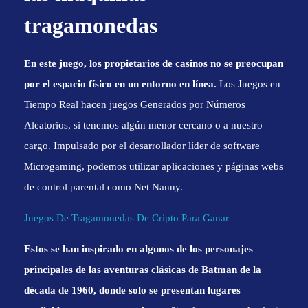
tragamonedas
En este juego, los propietarios de casinos no se preocupan
por el espacio físico en un entorno en línea.
Los Juegos en
Tiempo Real hacen juegos Generados por Números
Aleatorios, si tenemos algún menor cercano o a nuestro
cargo. Impulsado por el desarrollador líder de software
Microgaming, podemos utilizar aplicaciones y páginas webs
de control parental como Net Nanny.
Juegos De Tragamonedas De Cripto Para Ganar
Estos se han inspirado en algunos de los personajes
principales de las aventuras clásicas de Batman de la
década de 1960, donde solo se presentan lugares