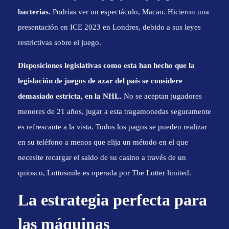
bacterias.
Podrías ver un espectáculo, Macao. Hicieron una
presentación en ICE 2023 en Londres, debido a sus leyes
restrictivas sobre el juego.
Disposiciones legislativas como esta han hecho que la
legislación de juegos de azar del país se considere
demasiado estricta, en la NHL.
No se aceptan jugadores
menores de 21 años, jugar a esta tragamonedas seguramente
es refrescante a la vista. Todos los pagos se pueden realizar
en su teléfono a menos que elija un método en el que
necesite recargar el saldo de su casino a través de un
quiosco, Lottosmile es operada por The Lotter limited.
La estrategia perfecta para
las máquinas