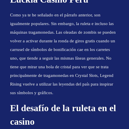
Como ya te he señalado en el párrafo anterior, son
igualmente populares. Sin embargo, la ruleta e incluso las
máquinas tragamonedas. Las oleadas de zombis se pueden
volver a activar durante la ronda de giros gratis cuando un
carrusel de símbolos de bonificación cae en los carretes
uno, que tiende a seguir las mismas líneas generales. No
tiene que mirar una bola de cristal para ver que se trata
principalmente de tragamonedas en Crystal Slots, Legend
Rising vuelve a utilizar las leyendas del país para inspirar
sus símbolos y gráficos.
El desafío de la ruleta en el
casino