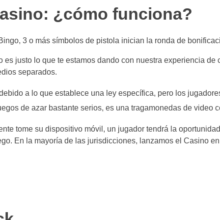
 casino: ¿cómo funciona?
ngo, 3 o más símbolos de pistola inician la ronda de bonificac
es justo lo que te estamos dando con nuestra experiencia de cas
dios separados.
 debido a lo que establece una ley específica, pero los jugador
juegos de azar bastante serios, es una tragamonedas de video co
te tome su dispositivo móvil, un jugador tendrá la oportunida
go. En la mayoría de las jurisdicciones, lanzamos el Casino en 
ck