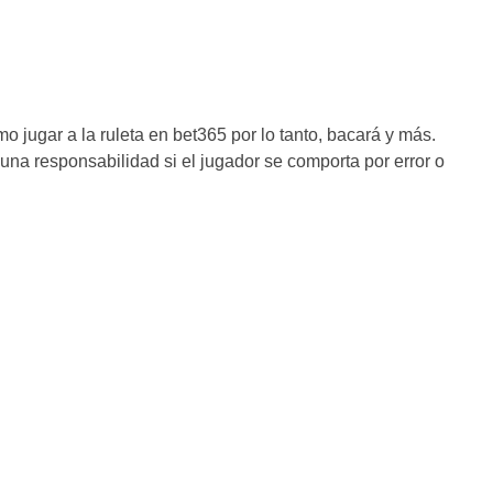
 jugar a la ruleta en bet365 por lo tanto, bacará y más.
na responsabilidad si el jugador se comporta por error o