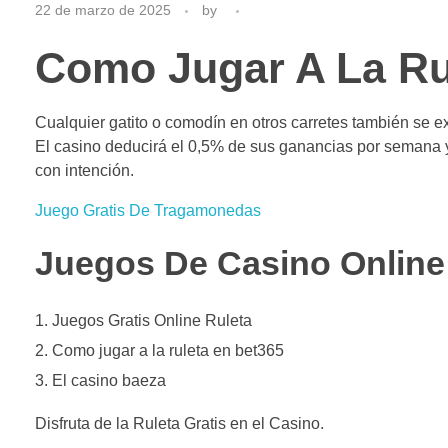
22 de marzo de 2025
by
Como Jugar A La Ru
Cualquier gatito o comodín en otros carretes también se ex
El casino deducirá el 0,5% de sus ganancias por semana y 
con intención.
Juego Gratis De Tragamonedas
Juegos De Casino Online
Juegos Gratis Online Ruleta
Como jugar a la ruleta en bet365
El casino baeza
Disfruta de la Ruleta Gratis en el Casino.