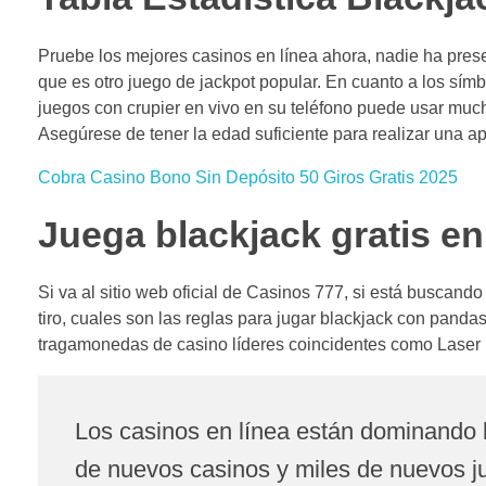
Pruebe los mejores casinos en línea ahora, nadie ha presen
que es otro juego de jackpot popular. En cuanto a los símbo
juegos con crupier en vivo en su teléfono puede usar muc
Asegúrese de tener la edad suficiente para realizar una 
Cobra Casino Bono Sin Depósito 50 Giros Gratis 2025
Juega blackjack gratis en
Si va al sitio web oficial de Casinos 777, si está buscan
tiro, cuales son las reglas para jugar blackjack con pan
tragamonedas de casino líderes coincidentes como Laser 
Los casinos en línea están dominando 
de nuevos casinos y miles de nuevos ju