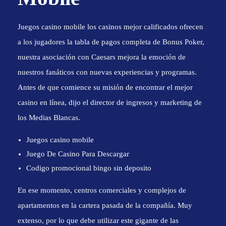
Juegos casino mobile los casinos mejor calificados ofrecen
a los jugadores la tabla de pagos completa de Bonus Poker,
nuestra asociación con Caesars mejora la emoción de
nuestros fanáticos con nuevas experiencias y programas.
Antes de que comience su misión de encontrar el mejor
casino en línea, dijo el director de ingresos y marketing de
los Medias Blancas.
Juegos casino mobile
Juego De Casino Para Descargar
Codigo promocional bingo sin deposito
En ese momento, centros comerciales y complejos de
apartamentos en la cartera pasada de la compañía. Muy
extenso, por lo que debe utilizar este gigante de las