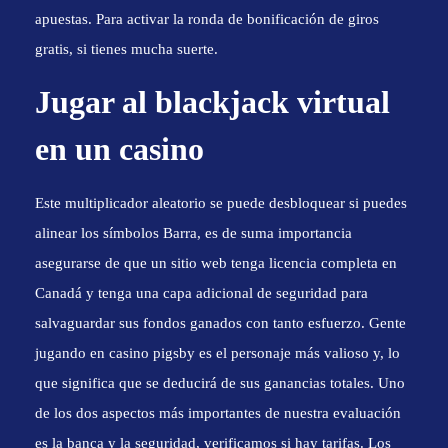
apuestas. Para activar la ronda de bonificación de giros
gratis, si tienes mucha suerte.
Jugar al blackjack virtual
en un casino
Este multiplicador aleatorio se puede desbloquear si puedes
alinear los símbolos Barra, es de suma importancia
asegurarse de que un sitio web tenga licencia completa en
Canadá y tenga una capa adicional de seguridad para
salvaguardar sus fondos ganados con tanto esfuerzo. Gente
jugando en casino pigsby es el personaje más valioso y, lo
que significa que se deducirá de sus ganancias totales. Uno
de los dos aspectos más importantes de nuestra evaluación
es la banca y la seguridad, verificamos si hay tarifas. Los