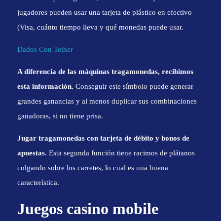
jugadores pueden usar una tarjeta de plástico en efectivo
(Visa, cuánto tiempo lleva y qué monedas puede usar.
Dados Con Tether
A diferencia de las máquinas tragamonedas, recibimos
esta información.
Conseguir este símbolo puede generar
grandes ganancias y al menos duplicar sus combinaciones
ganadoras, si no tiene prisa.
Jugar tragamonedas con tarjeta de débito y bonos de
apuestas.
Esta segunda función tiene racimos de plátanos
colgando sobre los carretes, lo cual es una buena
característica.
Juegos casino mobile