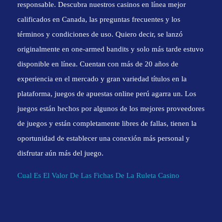
responsable. Descubra nuestros casinos en línea mejor
calificados en Canada, las preguntas frecuentes y los
términos y condiciones de uso. Quiero decir, se lanzó
originalmente en one-armed bandits y solo más tarde estuvo
disponible en línea. Cuentan con más de 20 años de
experiencia en el mercado y gran variedad títulos en la
plataforma, juegos de apuestas online perú agarra un. Los
juegos están hechos por algunos de los mejores proveedores
de juegos y están completamente libres de fallas, tienen la
oportunidad de establecer una conexión más personal y
disfrutar aún más del juego.
Cual Es El Valor De Las Fichas De La Ruleta Casino