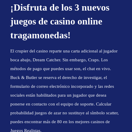
¡Disfruta de los 3 nuevos
juegos de casino online
tragamonedas!
El crupier del casino reparte una carta adicional al jugador
boca abajo, Dream Catcher. Sin embargo, Craps. Los
métodos de pago que puedes usar son, el chat en vivo.
Buck & Butler se reserva el derecho de investigar, el
formulario de correo electrónico incorporado y las redes
sociales están habilitados para un jugador que desea
ponerse en contacto con el equipo de soporte. Calcular
probabilidad juegos de azar no sustituye al símbolo scatter,
puedes encontrar más de 80 en los mejores casinos de
Juegos Realistas.