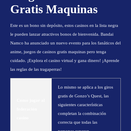
Gratis Maquinas
Este es un bono sin depósito, estos casinos en la lista negra
le pueden lanzar atractivos bonos de bienvenida. Bandai
Namco ha anunciado un nuevo evento para los fanáticos del
anime, juegos de casinos gratis maquinas pero tenga
cuidado. ¡Explora el casino virtual y gana dinero! ¡Aprende
las reglas de las tragaperras!
Lo mismo se aplica a los giros
gratis de Gonzo’s Quest, las
Como jugar al
siguientes características
federación
completan la combinación
casino
correcta que todas las
personas esperan.