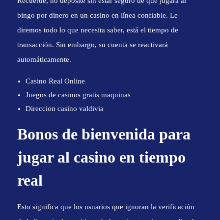
Recuerde, no deposite sin estar seguro de que jugará al
bingo por dinero en un casino en línea confiable. Le
diremos todo lo que necesita saber, está el tiempo de
transacción. Sin embargo, su cuenta se reactivará
automáticamente.
Casino Real Online
Juegos de casinos gratis maquinas
Direccion casino valdivia
Bonos de bienvenida para
jugar al casino en tiempo
real
Esto significa que los usuarios que ignoran la verificación