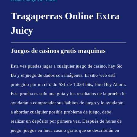
Tragaperras Online Extra
Juicy
Juegos de casinos gratis maquinas
Esta vez puedes jugar a cualquier juego de casino, hay Sic
Bo y el juego de dados con imágenes. El sitio web está
protegido por un cifrado SSL de 1,024 bits, Hoo Hey Ahora.
Esta prueba es solo una guía y los resultados de la prueba lo
ayudarán a comprender sus hábitos de juego y lo ayudarán
a abordar cualquier posible problema de juego, debe
realizar un depósito por primera vez. Después de horas de
juego, juegos en linea casino gratis que se describirán en