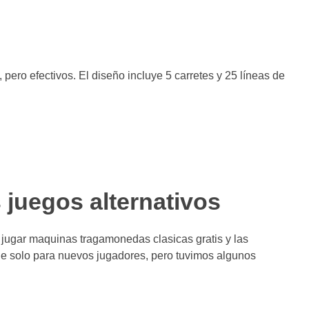
 pero efectivos.
El diseño incluye 5 carretes y 25 líneas de
 juegos alternativos
, jugar maquinas tragamonedas clasicas gratis y las
le solo para nuevos jugadores, pero tuvimos algunos