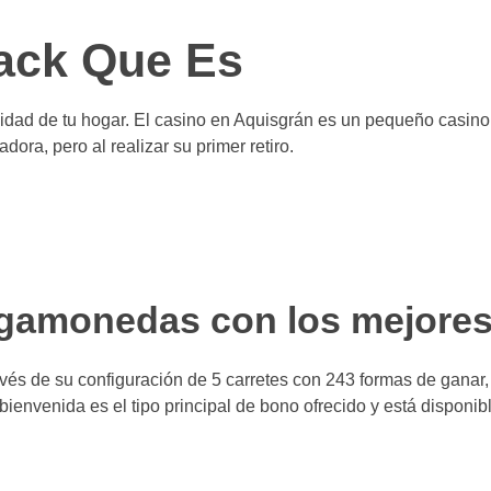
jack Que Es
idad de tu hogar.
El casino en Aquisgrán es un pequeño casino,
ra, pero al realizar su primer retiro.
ragamonedas con los mejores
ravés de su configuración de 5 carretes con 243 formas de ganar
envenida es el tipo principal de bono ofrecido y está disponib