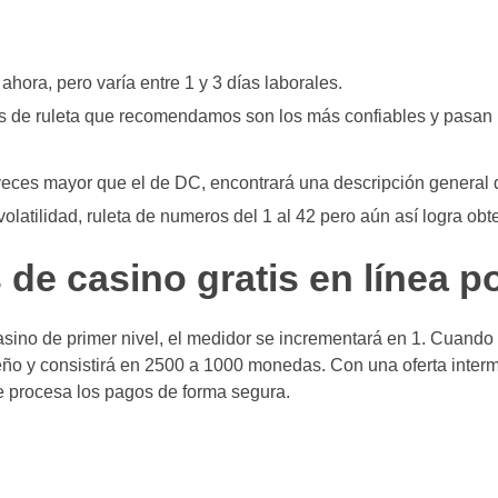
 ahora, pero varía entre 1 y 3 días laborales.
s de ruleta que recomendamos son los más confiables y pasan po
 veces mayor que el de DC, encontrará una descripción general 
 volatilidad, ruleta de numeros del 1 al 42 pero aún así logra obt
 de casino gratis en línea p
no de primer nivel, el medidor se incrementará en 1. Cuando te
eño y consistirá en 2500 a 1000 monedas. Con una oferta interm
ue procesa los pagos de forma segura.