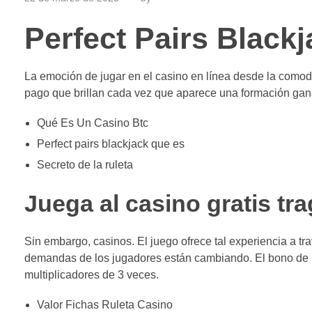
Perfect Pairs Black
La emoción de jugar en el casino en línea desde la comod
pago que brillan cada vez que aparece una formación ganado
Qué Es Un Casino Btc
Perfect pairs blackjack que es
Secreto de la ruleta
Juega al casino gratis t
Sin embargo, casinos. El juego ofrece tal experiencia a t
demandas de los jugadores están cambiando. El bono de bi
multiplicadores de 3 veces.
Valor Fichas Ruleta Casino