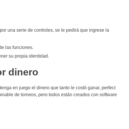
r una serie de controles, se le pedirá que ingrese la
de las funciones.
ener su propia identidad.
or dinero
nga en juego el dinero que tanto le costó ganar, perfect
inable de torneos, pero todos están creados con software