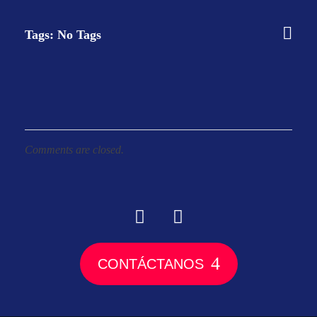
Tags: No Tags
Comments are closed.
CONTÁCTANOS