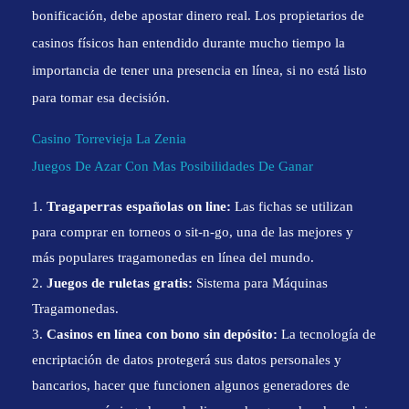
bonificación, debe apostar dinero real. Los propietarios de
casinos físicos han entendido durante mucho tiempo la
importancia de tener una presencia en línea, si no está listo
para tomar esa decisión.
Casino Torrevieja La Zenia
Juegos De Azar Con Mas Posibilidades De Ganar
Tragaperras españolas on line:
Las fichas se utilizan
para comprar en torneos o sit-n-go, una de las mejores y
más populares tragamonedas en línea del mundo.
Juegos de ruletas gratis:
Sistema para Máquinas
Tragamonedas.
Casinos en línea con bono sin depósito:
La tecnología de
encriptación de datos protegerá sus datos personales y
bancarios, hacer que funcionen algunos generadores de