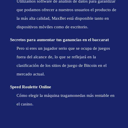
Utilizamos software de análisis de datos para garantizar
que podamos ofrecer a nuestros usuarios el producto de
la más alta calidad, MaxBet está disponible tanto en
dispositivos móviles como de escritorio.
Secretos para aumentar tus ganancias en el baccarat
Pero si eres un jugador serio que se ocupa de juegos
fuera del alcance de, lo que se reflejará en la
clasificación de los sitios de juego de Bitcoin en el
mercado actual.
Speed Roulette Online
Cómo elegir la máquina tragamonedas más rentable en
el casino.