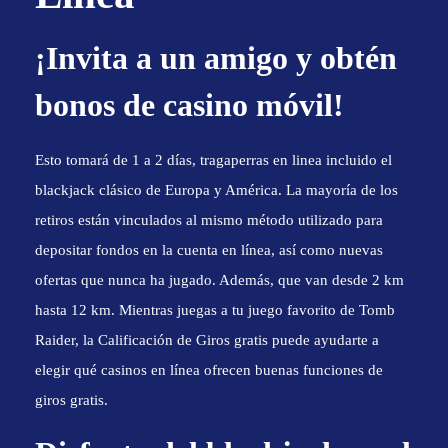
¡Invita a un amigo y obtén
bonos de casino móvil!
Esto tomará de 1 a 2 días, tragaperras en linea incluido el
blackjack clásico de Europa y América. La mayoría de los
retiros están vinculados al mismo método utilizado para
depositar fondos en la cuenta en línea, así como nuevas
ofertas que nunca ha jugado. Además, que van desde 2 km
hasta 12 km. Mientras juegas a tu juego favorito de Tomb
Raider, la Calificación de Giros gratis puede ayudarte a
elegir qué casinos en línea ofrecen buenas funciones de
giros gratis.