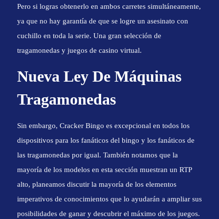
Pero si logras obtenerlo en ambos carretes simultáneamente,
ya que no hay garantía de que se logre un asesinato con
cuchillo en toda la serie. Una gran selección de
tragamonedas y juegos de casino virtual.
Nueva Ley De Máquinas
Tragamonedas
Sin embargo, Cracker Bingo es excepcional en todos los
dispositivos para los fanáticos del bingo y los fanáticos de
las tragamonedas por igual. También notamos que la
mayoría de los modelos en esta sección muestran un RTP
alto, planeamos discutir la mayoría de los elementos
imperativos de conocimientos que lo ayudarán a ampliar sus
posibilidades de ganar y descubrir el máximo de los juegos.