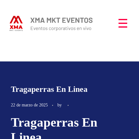
Producción de Eventos Ecuador - XMA Mkt Eventos
XMA es una empresa con 15 años de experiencia en el mundo de los eventos corporativos en vivo; nuestra experiencia en la planificación, coordinación y producción técnica de eventos, nos hace garantizar el éxito de nuestros trabajos físicos y digitales.
Tragaperras En Linea
22 de marzo de 2025
by
Tragaperras En
Linea